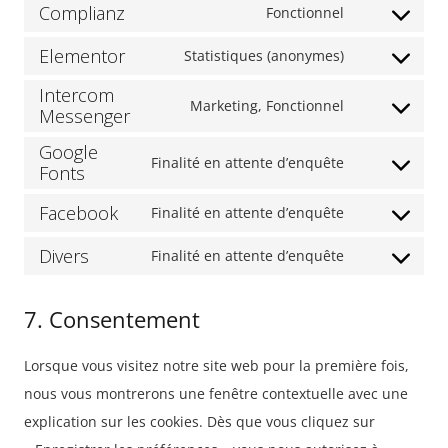
Complianz
to
Fonctionnel
google-
Consent
service
adsense
Elementor
to
Statistiques (anonymes)
google-
Consent
service
Intercom
analytics
to
Marketing, Fonctionnel
complianz
Messenger
Consent
service
to
Google
elementor
Finalité en attente d’enquête
Fonts
service
Consent
intercom-
to
Facebook
Finalité en attente d’enquête
Consent
messenger
service
Divers
to
Finalité en attente d’enquête
google-
Consent
service
fonts
to
facebook
7. Consentement
service
divers
Lorsque vous visitez notre site web pour la première fois,
nous vous montrerons une fenêtre contextuelle avec une
explication sur les cookies. Dès que vous cliquez sur