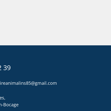
2 39
naireanimalins85@gmail.com
es,
en-Bocage