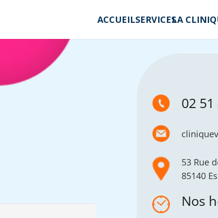
ACCUEIL
SERVICES
LA CLINI
02 51
clinique
53 Rue d
85140 Es
Nos h