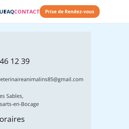
QUE
FAQ
CONTACT
Prise de Rendez-vous
 46 12 39
veterinaireanimalins85@gmail.com
es Sables,
sarts-en-Bocage
oraires